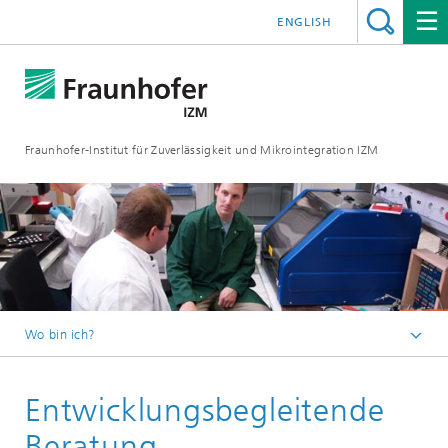
ENGLISH
Fraunhofer-Institut für Zuverlässigkeit und Mikrointegration IZM
Wo bin ich?
Startseite
Entwicklungsbegleitende
Abteilungen
RF & Smart Sensor Systems
Beratung