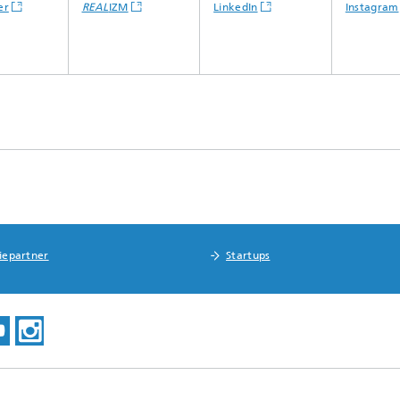
er
REAL
IZM
LinkedIn
Instagram
riepartner
Startups