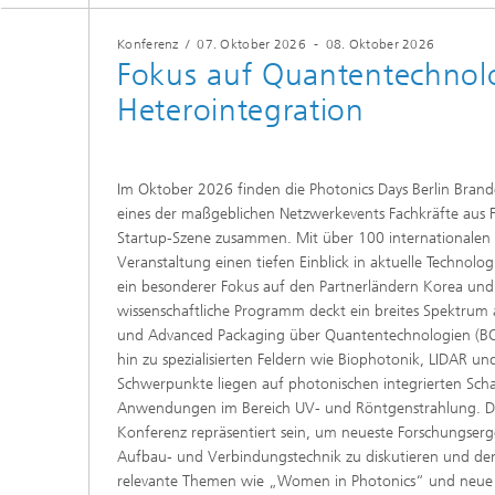
Konferenz
/
07. Oktober 2026
-
08. Oktober 2026
Fokus auf Quantentechnol
Heterointegration
Im Oktober 2026 finden die Photonics Days Berlin Brand
eines der maßgeblichen Netzwerkevents Fachkräfte aus F
Startup-Szene zusammen. Mit über 100 internationalen 
Veranstaltung einen tiefen Einblick in aktuelle Technolo
ein besonderer Fokus auf den Partnerländern Korea und 
wissenschaftliche Programm deckt ein breites Spektrum 
und Advanced Packaging über Quantentechnologien (BQQ
hin zu spezialisierten Feldern wie Biophotonik, LIDAR u
Schwerpunkte liegen auf photonischen integrierten Schal
Anwendungen im Bereich UV- und Röntgenstrahlung. Da
Konferenz repräsentiert sein, um neueste Forschungserg
Aufbau- und Verbindungstechnik zu diskutieren und den 
relevante Themen wie „Women in Photonics“ und neue A