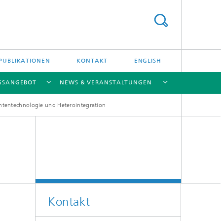
PUBLIKATIONEN
KONTAKT
ENGLISH
GSANGEBOT
NEWS & VERANSTALTUNGEN
ntentechnologie und Heterointegration
[X]
[X]
[X]
[X]
[X]
Kontakt