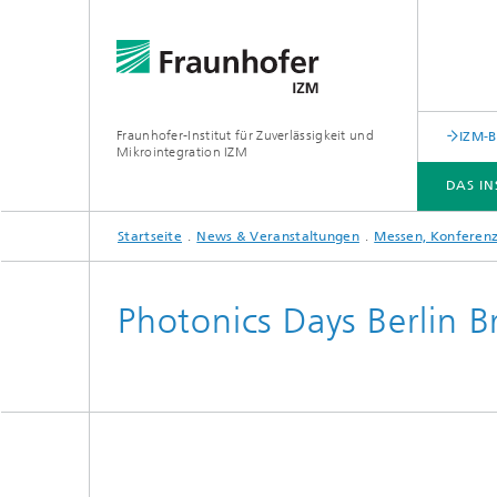
Fraunhofer-Institut für Zuverlässigkeit und
IZM-
Mikrointegration IZM
DAS IN
Startseite
News & Veranstaltungen
Messen, Konferenz
DAS INSTITUT
ABTEILUNGEN
GESCHÄFTSFELDER
LEISTUNGSANGEBOT
NEWS & VERANSTALTUNGEN
Photonics Days Berlin 
Forschungsschwerpunkte