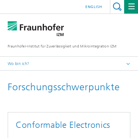
ENGLISH
Fraunhofer-Institut für Zuverlässigkeit und Mikrointegration IZM
Wo bin ich?
Startseite
Forschungsschwerpunkte
Abteilungen
System Integration & Interconnection Technologies
Forschungsschwerpunkte
Conformable Electronics