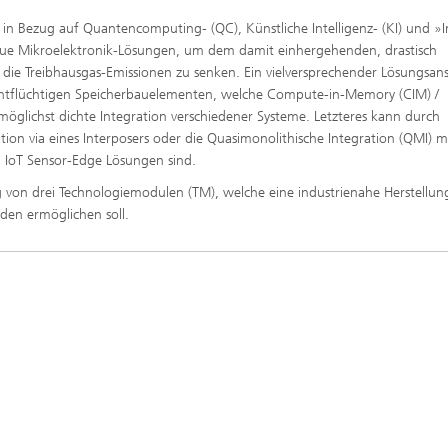
in Bezug auf Quantencomputing- (QC), Künstliche Intelligenz- (KI) und »I
ue Mikroelektronik-Lösungen, um dem damit einhergehenden, drastisch
e Treibhausgas-Emissionen zu senken. Ein vielversprechender Lösungsans
ichtflüchtigen Speicherbauelementen, welche Compute-in-Memory (CIM) /
glichst dichte Integration verschiedener Systeme. Letzteres kann durch
tion via eines Interposers oder die Quasimonolithische Integration (QMI) 
 IoT Sensor-Edge Lösungen sind.
ng von drei Technologiemodulen (TM), welche eine industrienahe Herstellun
en ermöglichen soll.