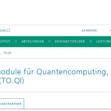
BLOG
KARRIERE
STITUT
ABTEILUNGEN
GESCHÄFTSFELDER
LEISTUN
n
TO.QI
module für Quantencomputing, 
(TO.QI)
OJEKTPARTNER