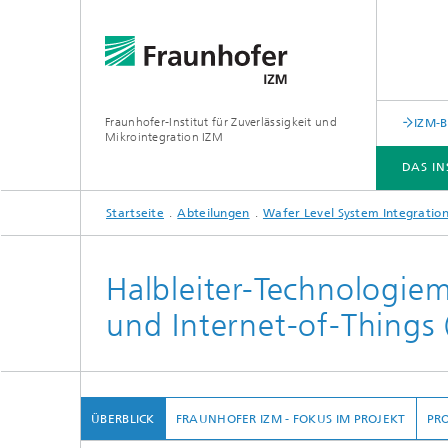
Fraunhofer-Institut für Zuverlässigkeit und
IZM-
Mikrointegration IZM
DAS IN
Startseite
Abteilungen
Wafer Level System Integratio
DAS INSTITUT
ABTEILUNGEN
GESCHÄFTSFELDER
LEISTUNGSANGEBOT
NEWS & VERANSTALTUNGEN
Halbleiter-Technologie
und Internet-of-Things 
Forschungsschwerpunkte
ÜBERBLICK
FRAUNHOFER IZM - FOKUS IM PROJEKT
PR