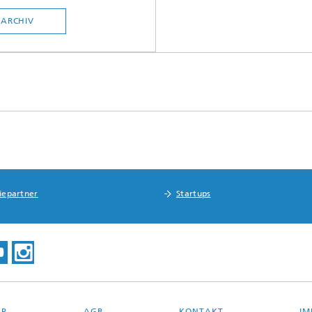
ARCHIV
riepartner
Startups
AP
AGB
KONTAKT
IM