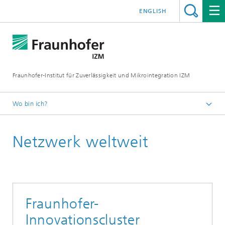
ENGLISH
Fraunhofer-Institut für Zuverlässigkeit und Mikrointegration IZM
Wo bin ich?
Startseite
Netzwerk weltweit
Das Institut
Netzwerk in Wissenschaft und Forschung
Fraunhofer-
Innovationscluster