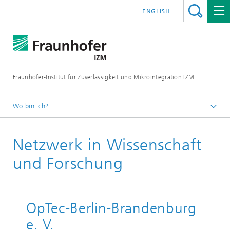
ENGLISH
Fraunhofer-Institut für Zuverlässigkeit und Mikrointegration IZM
Wo bin ich?
Startseite
Netzwerk in Wissenschaft
Das Institut
Netzwerk in Wissenschaft und Forschung
und Forschung
OpTec-Berlin-Brandenburg
e. V.