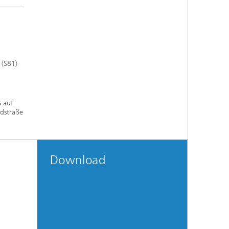
 (S81)
s auf
ndstraße
Download