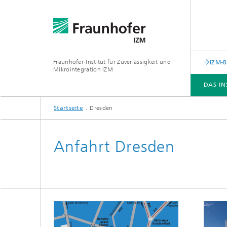
Fraunhofer-Institut für Zuverlässigkeit und
IZM-
Mikrointegration IZM
DAS IN
Startseite
Dresden
DAS INSTITUT
ABTEILUNGEN
GESCHÄFTSFELDER
LEISTUNGSANGEBOT
NEWS & VERANSTALTUNGEN
Anfahrt Dresden
Forschungsschwerpunkte