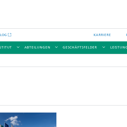
BLOG
KARRIERE
STITUT
ABTEILUNGEN
GESCHÄFTSFELDER
LEISTUN