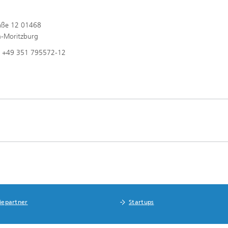
raße 12 01468
n-Moritzburg
n: +49 351 795572-12
riepartner
Startups