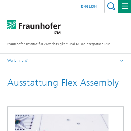
ENGLISH
Fraunhofer-Institut für Zuverlässigkeit und Mikrointegration IZM
Wo bin ich?
Startseite
Ausstattung Flex Assembly
Abteilungen
System Integration & Interconnection Technologies
Arbeitsgruppen
System-on-Flex