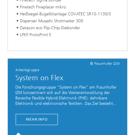
Finetech Sigma Bonder
Finetech Fineplacer mikro
Heißsiegel-Bügellötanlage COVATEC SR10-1130/3
Dispenser Musashi Shotmaster 300
Datacon evo Flip-Chip-Diebonder
LPKF ProtoPrint E
© Fraunhofer IZM
Arbeitsgruppe
System on Flex
Die Forschungsgruppe "System on Flex" am Fraunhofer
IZM konzentriert sich auf die Weiterentwicklung der
Bereiche flexible Hybrid-Elektronik (FHE), dehnbare
Elektronik und elektronische Textilien. Das Ziel besteht...
MEHR INFO