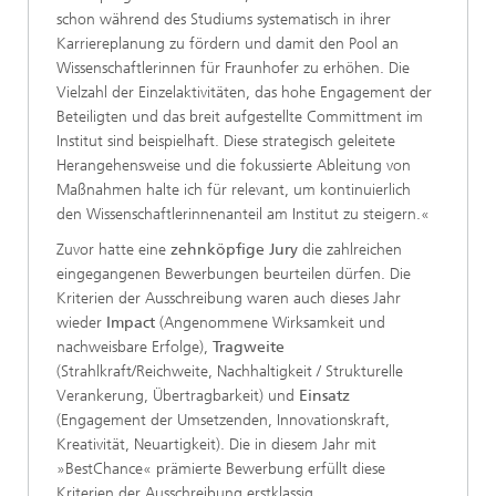
schon während des Studiums systematisch in ihrer
Karriereplanung zu fördern und damit den Pool an
Wissenschaftlerinnen für Fraunhofer zu erhöhen. Die
Vielzahl der Einzelaktivitäten, das hohe Engagement der
Beteiligten und das breit aufgestellte Committment im
Institut sind beispielhaft. Diese strategisch geleitete
Herangehensweise und die fokussierte Ableitung von
Maßnahmen halte ich für relevant, um kontinuierlich
den Wissenschaftlerinnenanteil am Institut zu steigern.«
Zuvor hatte eine
zehnköpfige Jury
die zahlreichen
eingegangenen Bewerbungen beurteilen dürfen. Die
Kriterien der Ausschreibung waren auch dieses Jahr
wieder
Impact
(Angenommene Wirksamkeit und
nachweisbare Erfolge),
Tragweite
(Strahlkraft/Reichweite, Nachhaltigkeit / Strukturelle
Verankerung, Übertragbarkeit) und
Einsatz
(Engagement der Umsetzenden, Innovationskraft,
Kreativität, Neuartigkeit). Die in diesem Jahr mit
»BestChance« prämierte Bewerbung erfüllt diese
Kriterien der Ausschreibung erstklassig.