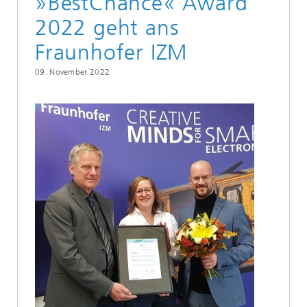
»BestChance« Award
2022 geht ans
Fraunhofer IZM
09. November 2022