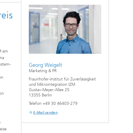
eis
ZM am
ema
Georg Weigelt
ystem-
Marketing & PR
en
Fraunhofer-Institut für Zuverlässigkeit
und Mikrointegration IZM
Gustav-Meyer-Allee 25
von
13355 Berlin
Telefon +49 30 46403-279
E-Mail senden
e
eise