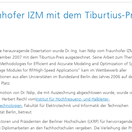
nhofer IZM mit dem Tiburtius-Pr
ne herausragende Dissertation wurde Dr.-Ing. Ivan Ndip vom Fraunhofer I
ember 2007 mit dem Tiburtius-Preis ausgezeichnet. Seine Arbeit zum Th
Methodologies for Efficient and Accurate Modeling and Optimization of S
age Modules for RF/High-Speed Applications” kam im Wettbewerb aller
ationen aus allen Universitäten im Bundesland Berlin des Jahres 2006 auf d
 Platz.
motion von Dr. Ndip, die mit Auszeichnung abgeschlossen wurde, wurde 
r. Herbert Reichl vom
Institut für Hochfrequenz- und Halbleiter-
technologien
, Fakultät für Elektrotechnik und Informatik der Technischen
tät Berlin, betreut.
ektoren und Präsidenten der Berliner Hochschulen (LKRP) für hervorragend
e Diplomarbeiten an den Fachhochschulen vergeben. Die Verleihung der Pr