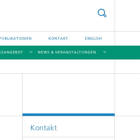
PUBLIKATIONEN
KONTAKT
ENGLISH
GSANGEBOT
NEWS & VERANSTALTUNGEN
[X]
[X]
[X]
[X]
[X]
Kontakt