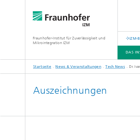
Fraunhofer-Institut für Zuverlässigkeit und
IZM-
Mikrointegration IZM
DAS IN
Startseite
News & Veranstaltungen
Tech News
Dr. Iv
DAS INSTITUT
ABTEILUNGEN
GESCHÄFTSFELDER
LEISTUNGSANGEBOT
NEWS & VERANSTALTUNGEN
Auszeichnungen
Forschungsschwerpunkte