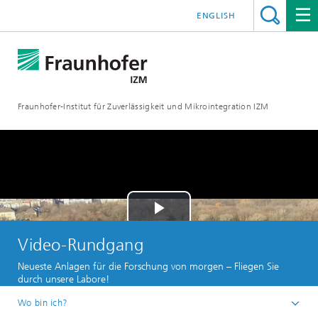
ENGLISH
Fraunhofer-Institut für Zuverlässigkeit und Mikrointegration IZM
Play
Video-Rundgang
Video
Neueste Anlagen für die Forschung von morgen – Fliegen Sie
durch unsere Labore!
Wo bin ich?