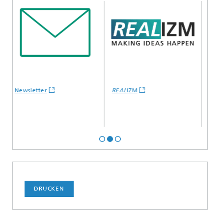
Newsletter
REAL
IZM
Linke
DRUCKEN