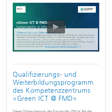
Datenschutz und Datenverarbeitung
Wir setzen zum Einbinden von Videos den Anbieter YouTube ein. Wie die meisten
Websites verwendet YouTube Cookies, um Informationen über die Besucher ihrer
Internetseite zu sammeln. Wenn Sie das Video starten, könnte dies
Datenverarbeitungsvorgänge auslösen. Darauf haben wir keinen Einfluss. Weitere
Informationen über Datenschutz bei YouTube finden Sie in deren
Datenschutzerklärung unter:
https://policies.google.com/privacy
Qualifizierungs- und
Weiterbildungsprogramm
des Kompetenzzentrums
»Green ICT @ FMD«
Dieses Online-Seminar des Fraunhofer IZM ist Teil des