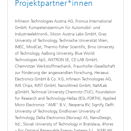
Projektpartner*innen
Infineon Technologies Austria AG, Fronius International
GmbH, Kompetenzzentrum für Automobil- und
Industrieelektronik, Silicon Austria Labs GmbH, Graz
University of Technology, Technische Universität Wien,
IMEC, MindCet, Thermo Fisher Scientific, Brno University
of Technology, Aalborg University, Blue World
Technologies ApS, AIXTRON SE, CE-LAB GmbH,
Chemnitzer Werkstoffmechanik, Fraunhofer-Gesellschaft
zur Förderung der angewandten Forschung, Heraeus
Electronics GmbH & Co. KG, Infineon Technologies AG,
IMS Chips, IMST GmbH, NanoWired GmbH, NaMLab
gGmbH, Technical University Chemnitz (TUC), Foundation
for Research and Technology-Hellas (IESL-FORTH), Applied
Micro Electronics "AME" B.V., Nexperia BV, Signify, Delft
University of Technology, Eindhoven University of
Technology, Delta Electronics (Norway) AS, NanoDesign,
ltd., Slovak University of Technology in Bratislava, 4fores
– For Optimal Renewable Energy Systems S.L., IKERLAN,