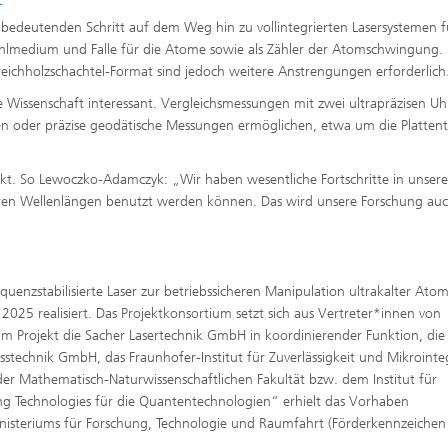
nen bedeutenden Schritt auf dem Weg hin zu vollintegrierten Lasersystemen f
ühlmedium und Falle für die Atome sowie als Zähler der Atomschwingung. 
eichholzschachtel-Format sind jedoch weitere Anstrengungen erforderlich
 Wissenschaft interessant. Vergleichsmessungen mit zwei ultrapräzisen U
n oder präzise geodätische Messungen ermöglichen, etwa um die Plattent
fekt. So Lewoczko-Adamczyk: „Wir haben wesentliche Fortschritte in unsere
tbaren Wellenlängen benutzt werden können. Das wird unsere Forschung au
quenzstabilisierte Laser zur betriebssicheren Manipulation ultrakalter Ato
025 realisiert. Das Projektkonsortium setzt sich aus Vertreter*innen von
am Projekt die Sacher Lasertechnik GmbH in koordinierender Funktion, die
nik GmbH, das Fraunhofer-Institut für Zuverlässigkeit und Mikrointe
 der Mathematisch-Naturwissenschaftlichen Fakultät bzw. dem Institut für
g Technologies für die Quantentechnologien“ erhielt das Vorhaben
nisteriums für Forschung, Technologie und Raumfahrt (Förderkennzeichen