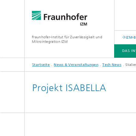
Fraunhofer-Institut für Zuverlässigkeit und
IZM-
Mikrointegration IZM
DAS IN
Startseite
News & Veranstaltungen
Tech News
Skali
DAS INSTITUT
ABTEILUNGEN
GESCHÄFTSFELDER
LEISTUNGSANGEBOT
NEWS & VERANSTALTUNGEN
Projekt ISABELLA
Forschungsschwerpunkte