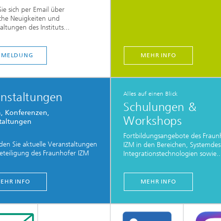
Sie sich per Email über
che Neuigkeiten und
altungen des Instituts...
NMELDUNG
MEHR INFO
anstaltungen
Alles auf einen Blick
Schulungen &
, Konferenzen,
Workshops
taltungen
Fortbildungsangebote des Fraun
nden Sie aktuelle Veranstaltungen
IZM in den Bereichen, Systemdes
eteiligung des Fraunhofer IZM
Integrationstechnologien sowie..
EHR INFO
MEHR INFO