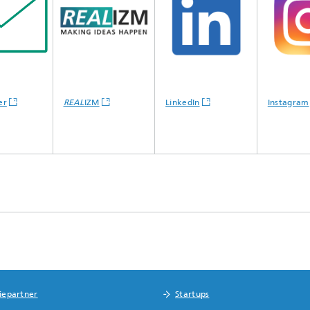
r
REAL
IZM
LinkedIn
Instagram
riepartner
Startups