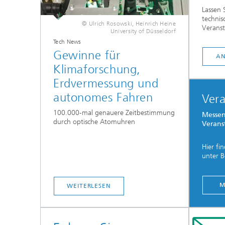
Lassen 
technis
© Ulrich Rosowski, Heinrich Heine
Veranst
University of Düsseldorf
Tech News
Gewinne für
A
Klimaforschung,
Erdvermessung und
autonomes Fahren
Ver
100.000-mal genauere Zeitbestimmung
Messen
durch optische Atomuhren
Verans
Hier fi
unter B
...
M
WEITERLESEN