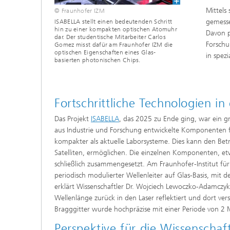
Mittels
© Fraunhofer IZM
gemess
ISABELLA stellt einen bedeutenden Schritt
hin zu einer kompakten optischen Atomuhr
Davon p
dar. Der studentische Mitarbeiter Carlos
Forschu
Gomez misst dafür am Fraunhofer IZM die
optischen Eigenschaften eines Glas-
in spez
basierten photonischen Chips.
Fortschrittliche Technologien 
Das Projekt
ISABELLA
, das 2025 zu Ende ging, war ein gr
aus Industrie und Forschung entwickelte Komponenten fü
kompakter als aktuelle Laborsysteme. Dies kann den Be
Satelliten, ermöglichen. Die einzelnen Komponenten, et
schließlich zusammengesetzt. Am Fraunhofer-Institut für 
periodisch modulierter Wellenleiter auf Glas-Basis, mi
erklärt Wissenschaftler Dr. Wojciech Lewoczko-Adamczyk:
Wellenlänge zurück in den Laser reflektiert und dort ver
Bragggitter wurde hochpräzise mit einer Periode von 2 
Perspektive für die Wissenschaf