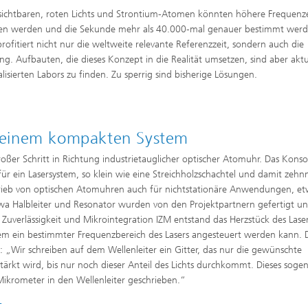
 sichtbaren, roten Lichts und Strontium-Atomen könnten höhere Frequenz
en werden und die Sekunde mehr als 40.000-mal genauer bestimmt werd
rofitiert nicht nur die weltweite relevante Referenzzeit, sondern auch die
ng. Aufbauten, die dieses Konzept in die Realität umsetzen, sind aber aktu
ialisierten Labors zu finden. Zu sperrig sind bisherige Lösungen.
in einem kompakten System
oßer Schritt in Richtung industrietauglicher optischer Atomuhr. Das Kons
r ein Lasersystem, so klein wie eine Streichholzschachtel und damit zehn
trieb von optischen Atomuhren auch für nichtstationäre Anwendungen, et
wa Halbleiter und Resonator wurden von den Projektpartnern gefertigt u
Zuverlässigkeit und Mikrointegration IZM entstand das Herzstück des Laser
t dem ein bestimmter Frequenzbereich des Lasers angesteuert werden kann.
 „Wir schreiben auf dem Wellenleiter ein Gitter, das nur die gewünschte
stärkt wird, bis nur noch dieser Anteil des Lichts durchkommt. Dieses soge
Mikrometer in den Wellenleiter geschrieben.“
t