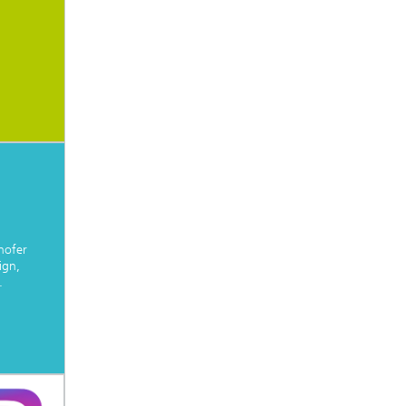
hofer
ign,
.