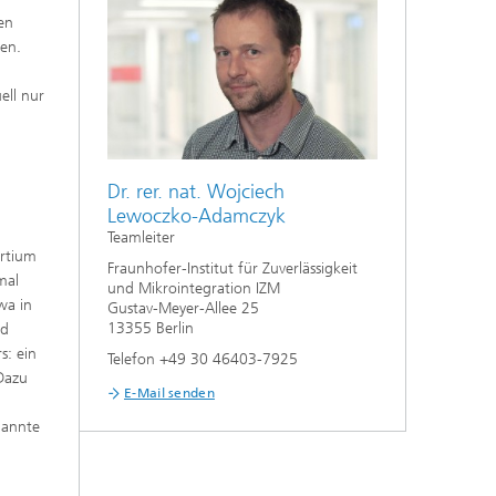
en
en.
ell nur
Dr. rer. nat. Wojciech
Lewoczko-Adamczyk
Teamleiter
ortium
Fraunhofer-Institut für Zuverlässigkeit
mal
und Mikrointegration IZM
wa in
Gustav-Meyer-Allee 25
13355 Berlin
nd
s: ein
Telefon +49 30 46403-7925
 Dazu
E-Mail senden
nannte