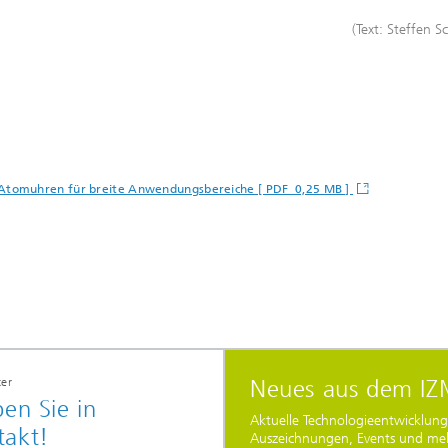
(Text: Steffen S
e Atomuhren für breite Anwendungsbereiche [ PDF 0,25 MB ]
ter
Neues aus dem IZ
ben Sie in
Aktuelle Technologieentwicklung
takt!
Auszeichnungen, Events und meh