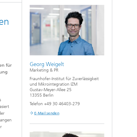
ren
Georg Weigelt
en für
Marketing & PR
hung
Fraunhofer-Institut für Zuverlässigkeit
und Mikrointegration IZM
Gustav-Meyer-Allee 25
13355 Berlin
s
Telefon +49 30 46403-279
siert
der
E-Mail senden
elangen
r