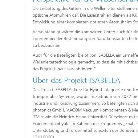
Die Einbettung des Gitters in die Wellenleiter stellt ei
optische Atomuhren dar. Die Laserstrahlen dienen als K
Entwicklung einer kompletten optischen Atomuhr im Str
Vervollständigt wären die kompakten Uhren auch für die
könnten bei der Bestimmung von Naturkonstanten helfe
zu beobachten.
Auch für die Beteiligten bleibt von ISABELLA ein Lernef
Wellenleitertechnologie gemacht, so dass sie mit sich
das Projekt hinaus voranbringen.“
Über das Projekt ISABELLA
Das Projekt ISABELLA, kurz für Hybrid-Integrierte und fre
transportable Systeme, wurde im Zeitraum von 2022 bis 2
Industrie und Forschung zusammen: So beteiligten sich 
photonics GmbH, VACOM Vakuum Komponenten & Messtech
IZM sowie die Heinrich-Heine-Universität Düsseldorf mit
Experimentalphysik. Im Rahmen des Programms „Enablin
Unterstützung und Fördermittel vonseiten des Bundesmi
13N16060).