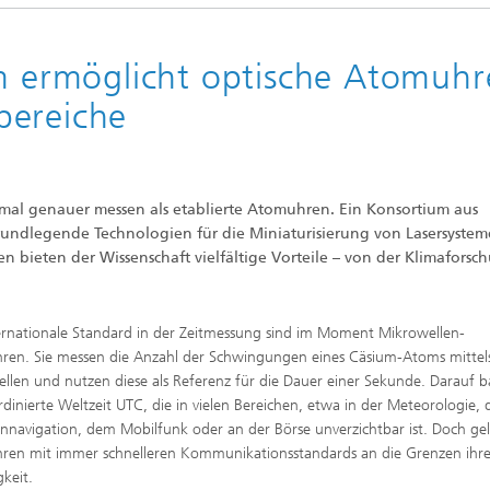
em ermöglicht optische Atomuh
bereiche
-mal genauer messen als etablierte Atomuhren. Ein Konsortium aus
rundlegende Technologien für die Miniaturisierung von Lasersystem
 bieten der Wissenschaft vielfältige Vorteile – von der Klimaforsc
ernationale Standard in der Zeitmessung sind im Moment Mikrowellen-
en. Sie messen die Anzahl der Schwingungen eines Cäsium-Atoms mittel
llen und nutzen diese als Referenz für die Dauer einer Sekunde. Darauf ba
rdinierte Weltzeit UTC, die in vielen Bereichen, etwa in der Meteorologie, 
tennavigation, dem Mobilfunk oder an der Börse unverzichtbar ist. Doch g
en mit immer schnelleren Kommunikationsstandards an die Grenzen ihre
keit.