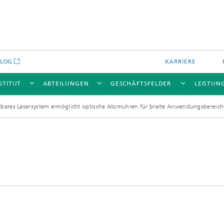
BLOG
KARRIERE
STITUT
ABTEILUNGEN
GESCHÄFTSFELDER
LEISTUN
erbares Lasersystem ermöglicht optische Atomuhren für breite Anwendungsbereich