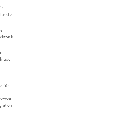
ür
Für die
.
hren
ektonik
r
ch über
me für
 sensor
gration