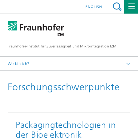
ENGLISH
Fraunhofer-Institut für Zuverlässigkeit und Mikrointegration IZM
Wo bin ich?
Startseite
Forschungsschwerpunkte
Abteilungen
System Integration & Interconnection Technologies
Forschungsschwerpunkte
Packagingtechnologien in
der Bioelektronik