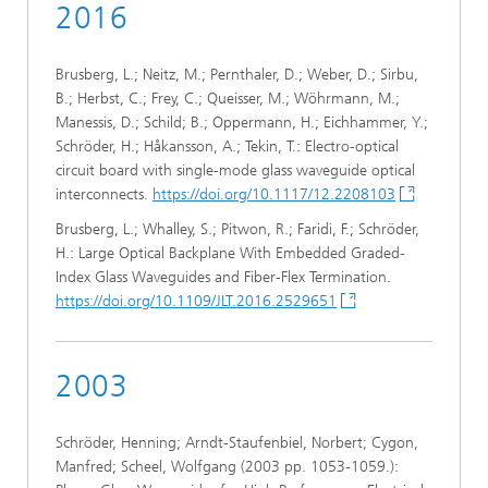
2016
Brusberg, L.; Neitz, M.; Pernthaler, D.; Weber, D.; Sirbu,
B.; Herbst, C.; Frey, C.; Queisser, M.; Wöhrmann, M.;
Manessis, D.; Schild; B.; Oppermann, H.; Eichhammer, Y.;
Schröder, H.; Håkansson, A.; Tekin, T.: Electro-optical
circuit board with single-mode glass waveguide optical
interconnects.
https://doi.org/10.1117/12.2208103
Brusberg, L.; Whalley, S.; Pitwon, R.; Faridi, F.; Schröder,
H.: Large Optical Backplane With Embedded Graded-
Index Glass Waveguides and Fiber-Flex Termination.
https://doi.org/10.1109/JLT.2016.2529651
2003
Schröder, Henning; Arndt-Staufenbiel, Norbert; Cygon,
Manfred; Scheel, Wolfgang (2003 pp. 1053-1059.):