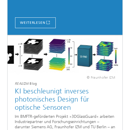
WEITERLESEN
© Fraunhofer IZM
REAL
IZM Blog
KI beschleunigt inverses
photonisches Design für
optische Sensoren
Im BMFTR-geförderten Projekt »3DGlassGuard« arbeiten
Industriepartner und Forschungseinrichtungen –
darunter Siemens AG, Fraunhofer IZM und TU Berlin – an