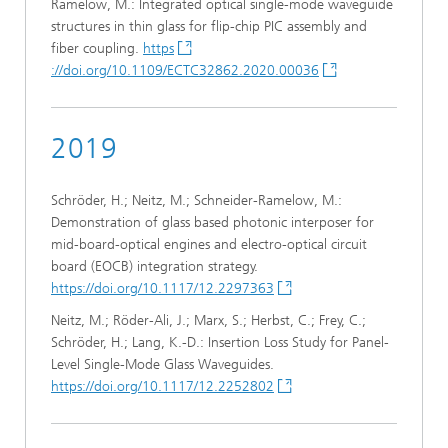
Ramelow, M.: Integrated optical single-mode waveguide
structures in thin glass for flip-chip PIC assembly and
fiber coupling.
https
://doi.org/10.1109/ECTC32862.2020.00036
2019
Schröder, H.; Neitz, M.; Schneider-Ramelow, M.:
Demonstration of glass based photonic interposer for
mid-board-optical engines and electro-optical circuit
board (EOCB) integration strategy.
https://doi.org/10.1117/12.2297363
Neitz, M.; Röder-Ali, J.; Marx, S.; Herbst, C.; Frey, C.;
Schröder, H.; Lang, K.-D.: Insertion Loss Study for Panel-
Level Single-Mode Glass Waveguides.
https://doi.org/10.1117/12.2252802