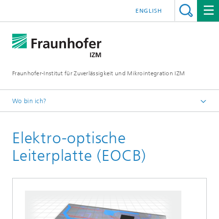
ENGLISH
Fraunhofer-Institut für Zuverlässigkeit und Mikrointegration IZM
Wo bin ich?
Startseite
Elektro-optische
Abteilungen
System Integration & Interconnection Technologies
Leiterplatte (EOCB)
Forschungsschwerpunkte
Photonic Packaging