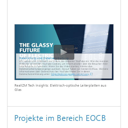
Datenschutz und Datenverarbeitung
Wir setzen zum Einbinden von Videos den Anbieter YouTube ein. Wie die meisten
Websites verwendet YouTube Cookies, um Informationen über die Besucher ihrer
Internetseite zu sammeln. Wenn Sie das Video starten, könnte dies
Datenverarbeitungsvorgänge auslösen. Darauf haben wir keinen Einfluss. Weitere
Informationen über Datenschutz bei YouTube finden Sie in deren
Datenschutzerklärung unter:
https://policies.google.com/privacy
RealIZM Tech Insights: Elektrisch-optische Leiterplatten aus
Glas
Projekte im Bereich EOCB