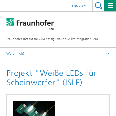
ENGLISH
Fraunhofer-Institut für Zuverlässigkeit und Mikrointegration IZM
Wo bin ich?
Startseite
Projekt "Weiße LEDs für
Abteilungen
System Integration & Interconnection Technologies
Scheinwerfer" (ISLE)
Forschungsschwerpunkte
Photonic Packaging