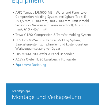
Equipment
APIC Yamada LPM600-MS – Wafer und Panel Level
Compression Molding System, verfügbare Tools: 
293,5 mm,  300 mm, 300 x 300 mm² (mit Inmold-
Sensorik -> Verweis auf Sensormoldtool), 457 x 305
mm², 610 x 457 mm²
Towa Y-120t Compression & Transfer Molding System
BESI Fico MMS-i 90 - Transfer Molding System,
Baukastensystem zur schnellen und kostengünstigen
Werkzeugumsetzung verfügbar
ERS MPDM-700 Wafer & Panel Debonder
ACSYS Oyster FL 20 Laserbeschriftungssytem
Equipment Dosierung
Arbeitsgruppe
Montage und Verkapselung