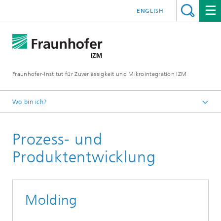
ENGLISH
Fraunhofer-Institut für Zuverlässigkeit und Mikrointegration IZM
Wo bin ich?
Startseite
Prozess- und
Abteilungen
System Integration & Interconnection Technologies
Produktentwicklung
Leistungsangebot
Molding