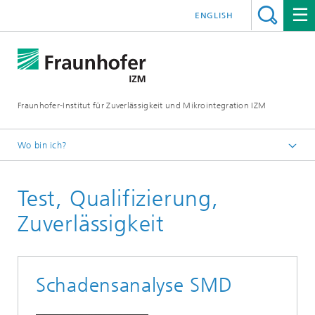
ENGLISH
Fraunhofer-Institut für Zuverlässigkeit und Mikrointegration IZM
Wo bin ich?
Startseite
Test, Qualifizierung,
Abteilungen
System Integration & Interconnection Technologies
Zuverlässigkeit
Leistungsangebot
Schadensanalyse SMD