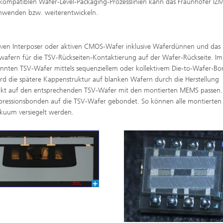
patiblen Wafer-Level-Packaging-Prozesslinien kann das Fraunhofer IZM
nwenden bzw. weiterentwickeln.
siven Interposer oder aktiven CMOS-Wafer inklusive Waferdünnen und das
afern für die TSV-Rückseiten-Kontaktierung auf der Wafer-Rückseite. Im
nnten TSV-Wafer mittels sequenziellem oder kollektivem Die-to-Wafer-B
ird die spätere Kappenstruktur auf blanken Wafern durch die Herstellung
akt auf den entsprechenden TSV-Wafer mit den montierten MEMS passen.
ressionsbonden auf die TSV-Wafer gebondet. So können alle montierten
kuum versiegelt werden.