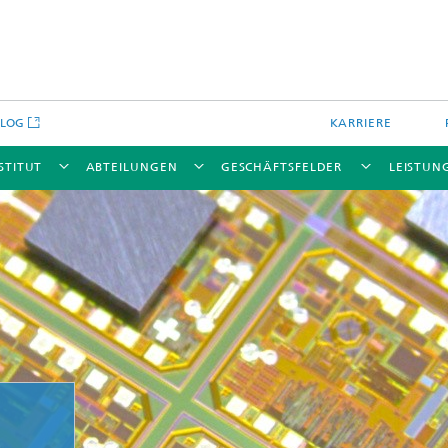
BLOG
KARRIERE
STITUT
ABTEILUNGEN
GESCHÄFTSFELDER
LEISTUN