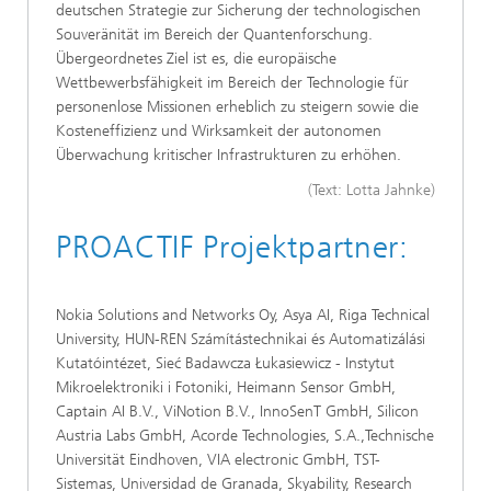
deutschen Strategie zur Sicherung der technologischen
Souveränität im Bereich der Quantenforschung.
Übergeordnetes Ziel ist es, die europäische
Wettbewerbsfähigkeit im Bereich der Technologie für
personenlose Missionen erheblich zu steigern sowie die
Kosteneffizienz und Wirksamkeit der autonomen
Überwachung kritischer Infrastrukturen zu erhöhen.
(Text: Lotta Jahnke)
PROACTIF Projektpartner:
Nokia Solutions and Networks Oy, Asya AI, Riga Technical
University, HUN-REN Számítástechnikai és Automatizálási
Kutatóintézet, Sieć Badawcza Łukasiewicz - Instytut
Mikroelektroniki i Fotoniki, Heimann Sensor GmbH,
Captain AI B.V., ViNotion B.V., InnoSenT GmbH, Silicon
Austria Labs GmbH, Acorde Technologies, S.A.,Technische
Universität Eindhoven, VIA electronic GmbH, TST-
Sistemas, Universidad de Granada, Skyability, Research