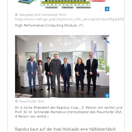
© Adopted and translated from:
https://www.meti.go.jp/policy/mono_info_service/joho/post5g/pdf/240
High Performance Computing Module. (*)
© Fraunhofer IZM
Dr. A Koike (Präsident der Rapidus Corp., 3. Person von rechts) und
Prof. Dr. M. Schneider-Ramelow (Institutsleiter des Fraunhofer IZM,
4.Person von rechts )
Rapidus baut auf der Insel Hokkaido eine Halbleiterfabrik