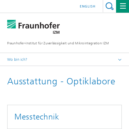
ENGLISH
Fraunhofer-Institut für Zuverlässigkeit und Mikrointegration IZM
Wo bin ich?
Startseite
Ausstattung - Optiklabore
Abteilungen
System Integration & Interconnection Technologies
Ausstattung
Messtechnik