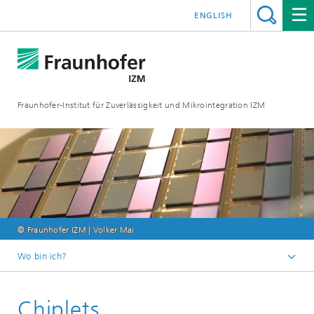
ENGLISH
Fraunhofer-Institut für Zuverlässigkeit und Mikrointegration IZM
© Fraunhofer IZM | Volker Mai
Wo bin ich?
Startseite
Chiplets
Trendthemen