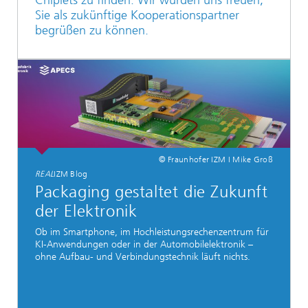
Chiplets zu finden. Wir würden uns freuen,
Sie als zukünftige Kooperationspartner
begrüßen zu können.
© Fraunhofer IZM I Mike Groß
REAL
IZM Blog
Packaging gestaltet die Zukunft
der Elektronik
Ob im Smartphone, im Hochleistungsrechenzentrum für
KI-Anwendungen oder in der Automobilelektronik –
ohne Aufbau- und Verbindungstechnik läuft nichts.