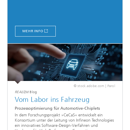
MEHR INFO
© stock.adobe.com | Parol
REAL
IZM Blog
Vom Labor ins Fahrzeug
Prozessoptimierung für Automotive-Chiplets
In dem Forschungsprojekt »CeCaS« entwickelt ein
Konsortium unter der Leitung von Infineon Technologies
ein innovatives Software-Design-Verfahren und