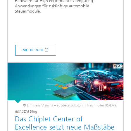
Hardware für High Performance Computing-
Anwendungen für zukünftige automobile
Steuermodule.
MEHR INFO
© Limitless Visions – adobe.stock.com | Fraunhofer IIS/EAS
REAL
IZM Blog
Das Chiplet Center of
Excellence setzt neue Maßstäbe