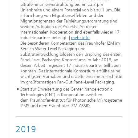
ultrafeine Linienverdrahtung bis hin zu 2 µm
Linienbreite und einem Potenzial von bis zu 1 µm. Die
Erforschung von Migrationseffekten und der
Migrationsgrenzen der Feinleitungsverdrahtung sind
weitere Aufgaben des Projekts. An dieser
internationalen Kooperation sind ebenfalls wieder 17
Industriepartner beteiligt. |
mehr info
Die besonderen Kompetenzen des Fraunhofer IZM im
Bereich Wafer-Level Packaging und
Substratentwicklung bildeten den Ursprung des ersten
Panel-Level Packaging Konsortiums im Jahr 2016, an
dessen Arbeit insgesamt 17 Industriepartner teilhaben
konnten. Das internationale Konsortium erfüllte seine
wichtigsten Vorhaben und erzielte enorme Fortschritte
im großformatigen Fan-Out Panel-Level Packaging.
Start zur Erweitertung des Center Nanoelectronic
Technologies (CNT) in Kooperation zwischen
dem Fraunhofer-Institut für Photonische Mikrosysteme
IPMS und dem Fraunhofer IZM-ASSID.
2019