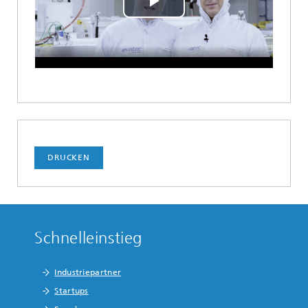
Play
Video
DRUCKEN
Schnelleinstieg
Industriepartner
Startups