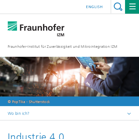
ENGLISH
Fraunhofer-Institut für Zuverlässigkeit und Mikrointegration IZM
© PopTika - Shutterstock
Wo bin ich?
Startseite
Industrie 4.0
Trendthemen