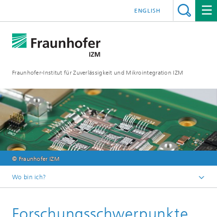
ENGLISH
Fraunhofer-Institut für Zuverlässigkeit und Mikrointegration IZM
© Fraunhofer IZM
Wo bin ich?
Startseite
Forschungsschwerpunkte
Abteilungen