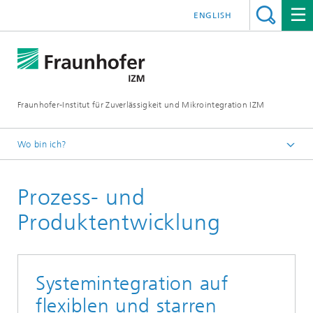
ENGLISH
Fraunhofer-Institut für Zuverlässigkeit und Mikrointegration IZM
Wo bin ich?
Startseite
Prozess- und
Abteilungen
System Integration & Interconnection Technologies
Produktentwicklung
Leistungsangebot
Systemintegration auf
flexiblen und starren